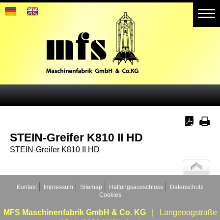
Home
Produkte
Aktuelles
Referenzen
Galerie
STEIN-Greifer K810 II HD
Weitere Geschäftsbereiche
STEIN-Greifer K810 II HD
Kontakt
Impressum
Sitemap
Haftungsausschluss
Datenschutz
Cookies
MFS Maschinenfabrik GmbH & Co. KG
| Langeoogstraße