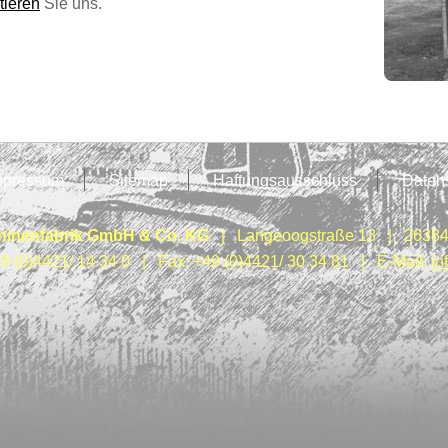
tieren
Sie uns.
mpressum
Sitemap
Haftungsausschluss
Daten
inenfabrik GmbH & Co. KG
| Langeoogstraße 13 | 26384
49 (0)4421/ 14 34 0 | Fax: +49 (0)4421/ 30 34 81 | E-Mail:
in