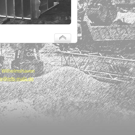
schutz
Cookies
 Wilhelmshaven
fo@mfs-mafa.de