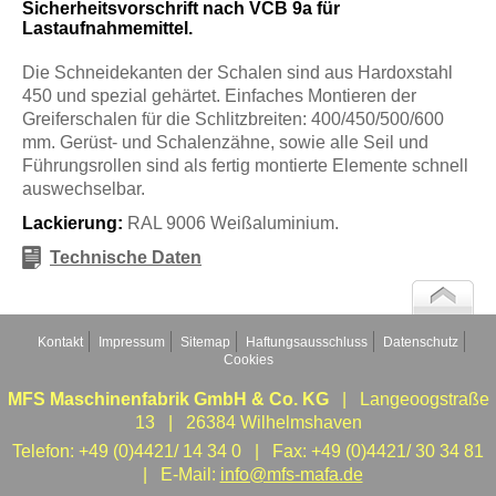
Sicherheitsvorschrift nach VCB 9a für
Lastaufnahmemittel.
Die Schneidekanten der Schalen sind aus Hardoxstahl
450 und spezial gehärtet. Einfaches Montieren der
Greiferschalen für die Schlitzbreiten: 400/450/500/600
mm. Gerüst- und Schalenzähne, sowie alle Seil und
Führungsrollen sind als fertig montierte Elemente schnell
auswechselbar.
Lackierung:
RAL 9006 Weißaluminium.
Technische Daten
Kontakt
Impressum
Sitemap
Haftungsausschluss
Datenschutz
Cookies
MFS Maschinenfabrik GmbH & Co. KG
| Langeoogstraße
13 | 26384 Wilhelmshaven
Telefon: +49 (0)4421/ 14 34 0 | Fax: +49 (0)4421/ 30 34 81
| E-Mail:
info@mfs-mafa.de