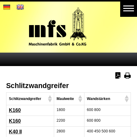
Home
Produkte
Aktuelles
Referenzen
Galerie
Schlitzwandgreifer
Weitere Geschäftsbereiche
Schlitzwandgreifer
Maulweite
Wandstärken
K160
1800
600 800
K160
2200
600 800
K40 II
2800
400 450 500 600