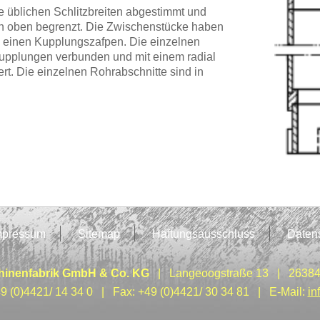
e üblichen Schlitzbreiten abgestimmt und
h oben begrenzt. Die Zwischenstücke haben
 einen Kupplungszafpen. Die einzelnen
upplungen verbunden und mit einem radial
rt. Die einzelnen Rohrabschnitte sind in
mpressum
Sitemap
Haftungsausschluss
Daten
inenfabrik GmbH & Co. KG
| Langeoogstraße 13 | 26384
49 (0)4421/ 14 34 0 | Fax: +49 (0)4421/ 30 34 81 | E-Mail:
in