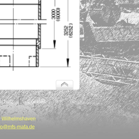
schutz
Cookies
 Wilhelmshaven
fo@mfs-mafa.de