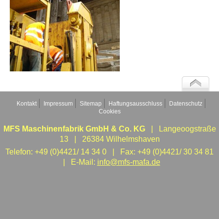
Kontakt
Impressum
Sitemap
Haftungsausschluss
Datenschutz
Cookies
MFS Maschinenfabrik GmbH & Co. KG
| Langeoogstraße
13 | 26384 Wilhelmshaven
Telefon: +49 (0)4421/ 14 34 0 | Fax: +49 (0)4421/ 30 34 81
| E-Mail:
info@mfs-mafa.de