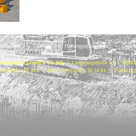
mpressum
Sitemap
Haftungsausschluss
Daten
inenfabrik GmbH & Co. KG
| Langeoogstraße 13 | 26384
49 (0)4421/ 14 34 0 | Fax: +49 (0)4421/ 30 34 81 | E-Mail:
in