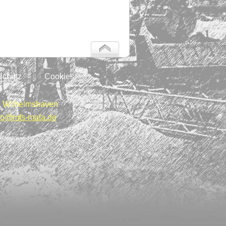
schutz
Cookies
 Wilhelmshaven
fo@mfs-mafa.de