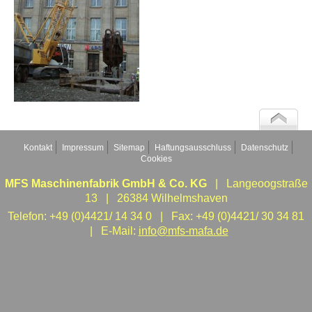
Kontakt
Impressum
Sitemap
Haftungsausschluss
Datenschutz
Cookies
MFS Maschinenfabrik GmbH & Co. KG
| Langeoogstraße
13 | 26384 Wilhelmshaven
Telefon: +49 (0)4421/ 14 34 0 | Fax: +49 (0)4421/ 30 34 81
| E-Mail:
info@mfs-mafa.de