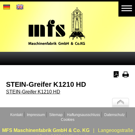
Home
Produkte
Aktuelles
Referenzen
Galerie
STEIN-Greifer K1210 HD
Weitere Geschäftsbereiche
STEIN-Greifer K1210 HD
Kontakt
Impressum
Sitemap
Haftungsausschluss
Datenschutz
Cookies
MFS Maschinenfabrik GmbH & Co. KG
| Langeoogstraße