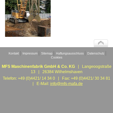
Kontakt
Impressum
Sitemap
Haftungsausschluss
Datenschutz
Cookies
MFS Maschinenfabrik GmbH & Co. KG
| Langeoogstraße
13 | 26384 Wilhelmshaven
Telefon: +49 (0)4421/ 14 34 0 | Fax: +49 (0)4421/ 30 34 81
| E-Mail:
info@mfs-mafa.de