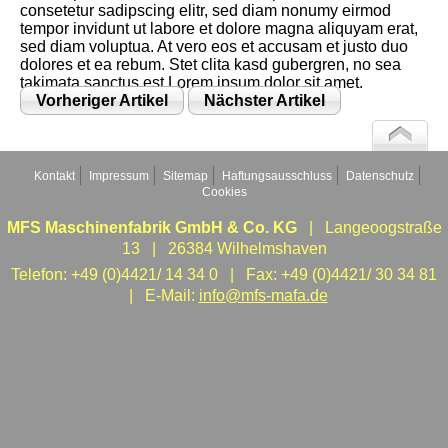
consetetur sadipscing elitr, sed diam nonumy eirmod
tempor invidunt ut labore et dolore magna aliquyam erat,
sed diam voluptua. At vero eos et accusam et justo duo
dolores et ea rebum. Stet clita kasd gubergren, no sea
takimata sanctus est Lorem ipsum dolor sit amet.
Vorheriger Artikel
Nächster Artikel
Kontakt
Impressum
Sitemap
Haftungsausschluss
Datenschutz
Cookies
MFS Maschinenfabrik GmbH & Co. KG
| Langeoogstraße
13 | 26384 Wilhelmshaven
Telefon: +49 (0)4421/ 14 34 0 | Fax: +49 (0)4421/ 30 34 81
| E-Mail:
info@mfs-mafa.de