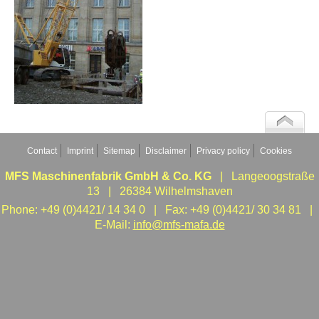
Contact
Imprint
Sitemap
Disclaimer
Privacy policy
Cookies
MFS Maschinenfabrik GmbH & Co. KG
| Langeoogstraße
13 | 26384 Wilhelmshaven
Phone: +49 (0)4421/ 14 34 0 | Fax: +49 (0)4421/ 30 34 81 |
E-Mail:
info@mfs-mafa.de