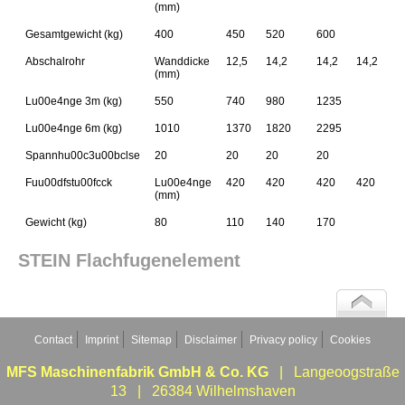
(mm)
Gesamtgewicht (kg)
400
450
520
600
Abschalrohr
Wanddicke
12,5
14,2
14,2
14,2
(mm)
Lu00e4nge 3m (kg)
550
740
980
1235
Lu00e4nge 6m (kg)
1010
1370
1820
2295
Spannhu00c3u00bclse
20
20
20
20
Fuu00dfstu00fcck
Lu00e4nge
420
420
420
420
(mm)
Gewicht (kg)
80
110
140
170
STEIN Flachfugenelement
Contact
Imprint
Sitemap
Disclaimer
Privacy policy
Cookies
MFS Maschinenfabrik GmbH & Co. KG
| Langeoogstraße
13 | 26384 Wilhelmshaven