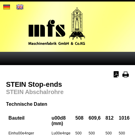
STEIN Stop-ends
STEIN Abschalrohre
Technische Daten
Bauteil
u00d8
508
609,6
812
1016
(mm)
Einhu00e4nger
Lu00e4nge
500
500
500
500